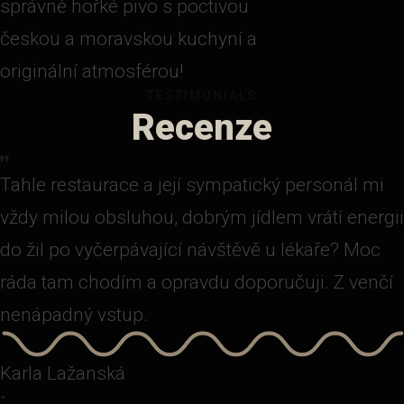
správně hořké pivo s poctivou
českou a moravskou kuchyní a
originální atmosférou!
TESTIMONIALS
Recenze
Tahle restaurace a její sympatický personál mi
vždy milou obsluhou, dobrým jídlem vrátí energii
do žil po vyčerpávající návštěvě u lékaře? Moc
ráda tam chodím a opravdu doporučuji. Z venčí
nenápadný vstup.
Karla Lažanská