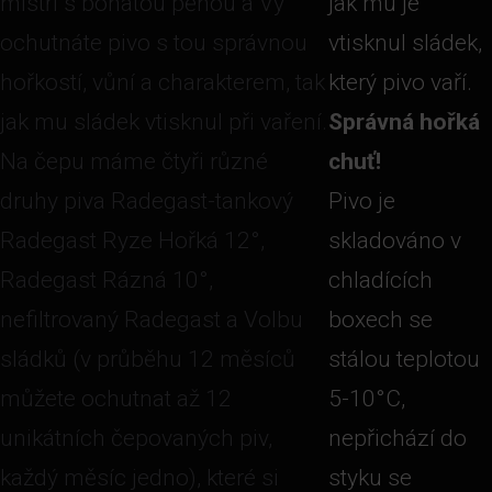
mistři s bohatou pěnou a Vy
jak mu je
ochutnáte pivo s tou správnou
vtisknul sládek,
hořkostí, vůní a charakterem, tak
který pivo vaří.
jak mu sládek vtisknul při vaření.
Správná hořká
Na čepu máme čtyři různé
chuť!
druhy piva Radegast-tankový
Pivo je
Radegast Ryze Hořká 12°,
skladováno v
Radegast Rázná 10°,
chladících
nefiltrovaný Radegast a Volbu
boxech se
sládků (v průběhu 12 měsíců
stálou teplotou
můžete ochutnat až 12
5-10°C,
unikátních čepovaných piv,
nepřichází do
každý měsíc jedno), které si
styku se