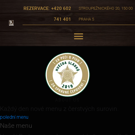
REZERVACE: +420 602
STROUPEŽNICKÉHO 20, 150 00
741 401
PRAHA 5
ABOUT US
Každý den nové menu z čerstvých surovin.
polední menu
Naše menu