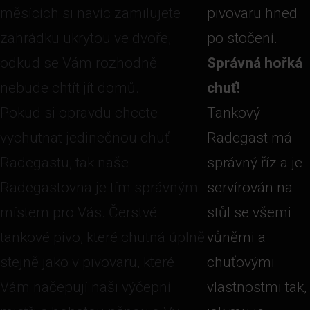
měsících si navíc zamilujete
pivovaru hned
zahrádku ukrytou ve dvoře,
po stočení.
odkud se Vám rozhodně
Správná hořká
nebude chtít jít domů.
chuť!
Pokud si opravdu chcete
Tankový
vychutnat jedinečnou chuť
Radegast má
Radegastu, tak naše
správný říz a je
Radegastovna je tím správným
servírován na
místem pro Vás. Čerstvé
stůl se všemi
tankové pivo, které chutná úplně
vůněmi a
stejně jako v pivovaru, které
chuťovými
Vám načepují naši výčepní
vlastnostmi tak,