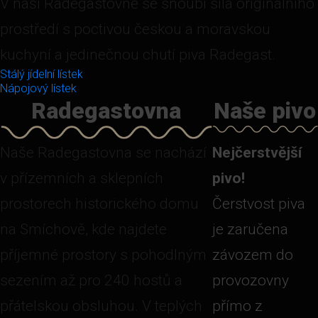
V naší Radegastovně se snoubí síla originálního
prostředí s poctivou českou a moravskou
kuchyní a jedinečnou chutí piva Radegast.
Stálý jídelní lístek
Nápojový lístek
Radegastovna
Naše pivo
Naše Radegastovna se nachází
Nejčerstvější
v přízemních a sklepních
pivo!
prostorech historického domu
Čerstvost piva
na Smíchově, kde najdete
je zaručena
příjemné prostory s pohodlným
závozem do
sezením až pro 240 hostů a
provozovny
přátelskou obsluhou. V teplých
přímo z